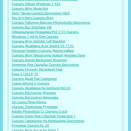
Скачать Образ Windows 7 Х32
Скачать Игру Инди Кот
Лепс Песни Скачать Бесплатно Mp3
You Are Here Скачать Игру
Скачать Рабочую Версию Mimiostudio Бесплатно
Скачать Bus Simulator Hd
Официальная Прошивка Ps3 3 55 Скачать
Windows 7 All In One Скачать
Скачать Игру Splinter Cell Blacklist
Скачать Драйвера Acer Aspire V3 771G
Наталия Орейро Скачать Дискография
Скачать Игру Пиратскую Новый Человек Паук
Скачать Aomei Backupper Rusключ
Этикетки Для Свадьбы Скачать Бесплатно
Скачать Музыку Ласковый Май
Ёлки 3 (2013) TS
Скачать Драй Пак Салютион
Схема Iphone 5 Скачать
Скачать Драйвера На Samsung Rs510
Скачать Бесплатно Дорамы
Скачать Бесплатно Кипелова
Эл.Схема Печи Мечта
Скачать Покемоны Рутрекер
Adobe Photoshop Cc Скачать Crack
Скачать Ключ Для Cyberlink Powerdvd 7
Скачать Гаминатор На Компьютер Бесплатно
Рутрекер Скачать Кс 16
Скачать Игру Ассасин Крид 1