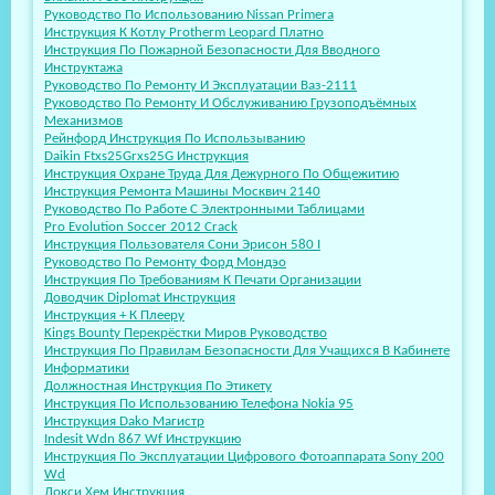
Руководство По Использованию Nissan Primera
Инструкция К Котлу Protherm Leopard Платно
Инструкция По Пожарной Безопасности Для Вводного
Инструктажа
Руководство По Ремонту И Эксплуатации Ваз-2111
Руководство По Ремонту И Обслуживанию Грузоподъёмных
Механизмов
Рейнфорд Инструкция По Использыванию
Daikin Ftxs25Grxs25G Инструкция
Инструкция Охране Труда Для Дежурного По Общежитию
Инструкция Ремонта Машины Москвич 2140
Руководство По Работе С Электронными Таблицами
Pro Evolution Soccer 2012 Crack
Инструкция Пользователя Сони Эрисон 580 I
Руководство По Ремонту Форд Мондэо
Инструкция По Требованиям К Печати Организации
Доводчик Diplomat Инструкция
Инструкция + К Плееру
Kings Bounty Перекрёстки Миров Руководство
Инструкция По Правилам Безопасности Для Учащихся В Кабинете
Информатики
Должностная Инструкция По Этикету
Инструкция По Использованию Телефона Nokia 95
Инструкция Dako Магистр
Indesit Wdn 867 Wf Инструкцию
Инструкция По Эксплуатации Цифрового Фотоаппарата Sony 200
Wd
Докси Хем Инструкция