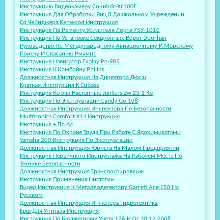
Инструкцию Видеокамеру Сониhdr-Xr100E
Инструкция Для Обработки Яиц В Дошкольном Учреждении
Cd Чейнджера Kenwood Инструкция
Инструкция По Ремонту Усилителя Лорта 75У-101С
Инструкция По Установке Секционных Ворот Doorhan
Руководство По Международному Авиационному И Морскому
Поиску И Спасанию Рмампс
Инструкция Навигатор Explay Pn-985
Инструкция К Комбайну Philips
Должностная Инструкция На Директора Дюсш
Краткая Инструкция К Cubase
Инструкция Котлы Настенные Junkers Zw 23-1 Ke
Инструкция По Эксплуатации Candy Go 108
Должностная Инструкция Инспектора По Безопасности
Multitronics Comfort X14 Инструкция
Инструкция + По Ас
Инструкция По Охране Труда При Работе С Ядохимикатами
Yamaha 200 Инструкция По Эксплуатации
Должностная Инструкция Юриста На Малом Предприятии
Инструкция Первичного Инструктажа На Рабочем Месте По
Технике Безопасности
Должностная Инструкция Транспортировщик
Инструкция Применения Нистатин
Видео Инструкция К Металлодетектору Garrett Ace 150 На
Русском
Должностная Инструкция Инженера Гидротехника
Ерш Для Унитаза Инструкция
Инструкция По Бюджетному Учету 126 Н От 30.12.2008