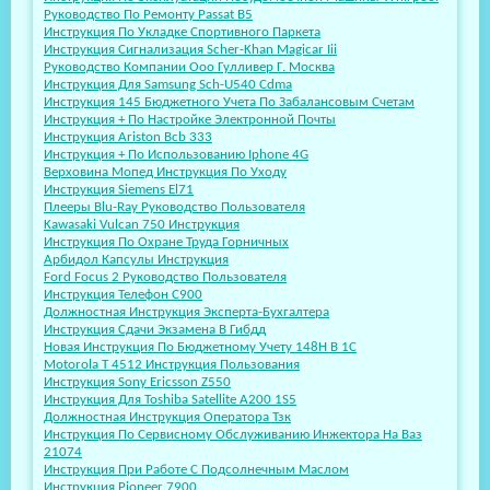
Руководство По Ремонту Passat B5
Инструкция По Укладке Спортивного Паркета
Инструкция Сигнализация Scher-Khan Magicar Iii
Руководство Компании Ооо Гулливер Г. Москва
Инструкция Для Samsung Sch-U540 Cdma
Инструкция 145 Бюджетного Учета По Забалансовым Счетам
Инструкция + По Настройке Электронной Почты
Инструкция Ariston Bcb 333
Инструкция + По Использованию Iphone 4G
Верховина Мопед Инструкция По Уходу
Инструкция Siemens El71
Плееры Blu-Ray Руководство Пользователя
Kawasaki Vulcan 750 Инструкция
Инструкция По Охране Труда Горничных
Арбидол Капсулы Инструкция
Ford Focus 2 Руководство Пользователя
Инструкция Телефон С900
Должностная Инструкция Эксперта-Бухгалтера
Инструкция Сдачи Экзамена В Гибдд
Новая Инструкция По Бюджетному Учету 148Н В 1С
Motorola T 4512 Инструкция Пользования
Инструкция Sony Ericsson Z550
Инструкция Для Toshiba Satellite A200 1S5
Должностная Инструкция Оператора Тзк
Инструкция По Сервисному Обслуживанию Инжектора На Ваз
21074
Инструкция При Работе С Подсолнечным Маслом
Инструкция Pioneer 7900