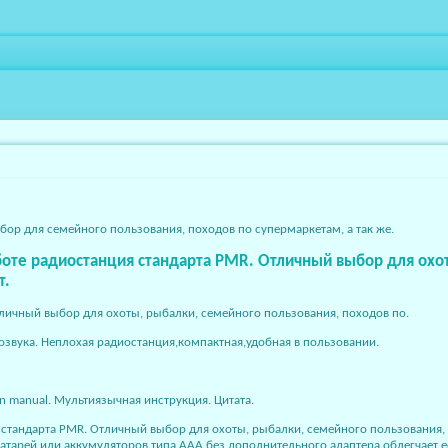
бор для семейного пользования, походов по супермаркетам, а так же.
аботе радиостанция стандарта PMR. Отличный выбор для охо
т.
тличный выбор для охоты, рыбалки, семейного пользования, походов по.
тозвука. Неплохая радиостанция,компактная,удобная в пользовании.
on manual. Мультиязычная инструкция. Цитата.
я стандарта PMR. Отличный выбор для охоты, рыбалки, семейного пользования, 
атарей или аккумуляторов типа ААА без дополнительного адаптера облегчает е