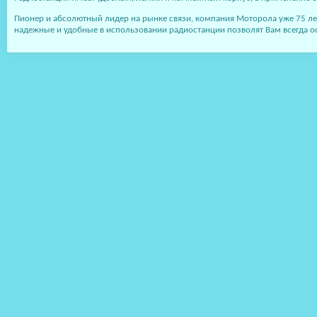
Пионер и абсолютный лидер на рынке связи, компания Моторола уже 75 ле
надежные и удобные в использовании радиостанции позволят Вам всегда ос