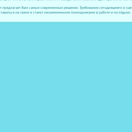
т предлагает Вам самые современные решения. Требования сегодняшнего и за
таваться на связи и станут незаменимыми помощниками в работе и на отдыхе.