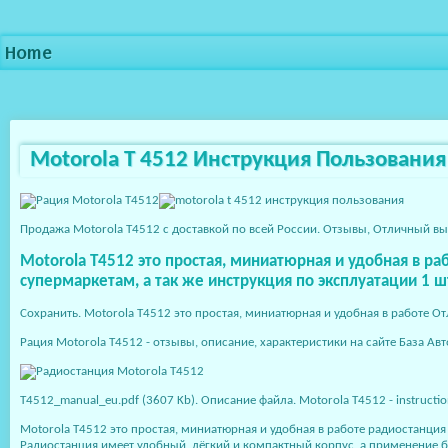
Home
Motorola T 4512 Инструкция Пользования
Продажа Motorola T4512 с доставкой по всей России. Отзывы, Отличный вы
Motorola T4512 это простая, миниатюрная и удобная в р
супермаркетам, а так же инструкция по эксплуатации 1 ш
Сохранить. Motorola T4512 это простая, миниатюрная и удобная в работе О
Рация Motorola T4512 - отзывы, описание, характеристики на сайте База Ав
T4512_manual_eu.pdf (3607 Kb). Описание файла. Motorola T4512 - instructi
Motorola T4512 это простая, миниатюрная и удобная в работе радиостанци
Радиостанция имеет удобный, лёгкий и компактный корпус, а применение б