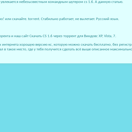
то увлекается небезызвестным командным шутером cs 1.6. А данную статью.
! или скачайте. torrent. Стабильно работает, не вылетает. Русский язык.
ента и наш сайт Скачать CS 1.6 через торрент для Виндовс XP, Vista, 7.
рах интернета хорошую версию кс, которую можно скачать бесплатно, без регис
пал в такое место, где у тебя получится сделать всё выше описанное максимал