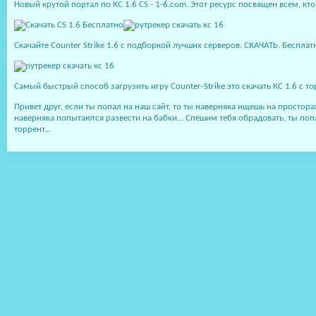
Новый крутой портал по КС 1.6 CS - 1-6.com. Этот ресурс посвящен всем, к
Скачайте Counter Strike 1.6 с подборкой лучших серверов. СКАЧАТЬ. Бесплатно
Самый быстрый способ загрузить игру Counter-Strike это скачать КС 1.6 с торр
Привет друг, если ты попал на наш сайт, то ты наверняка ищешь на просто
наверняка попытаются развести на бабки... Спешим тебя обрадовать, ты по
торрент...