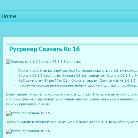
Home
Рутрекер Скачать Кс 16
Скачать cs 1.6 по прямой ссылке Вы можете скачать cs 1.6, не покид
Скачать CS 1.6 бесплатно Скачать CS 1.6 торрентом Скачать CS 1.6 с
RuTracker.org » Игры Mac OS » Скачать торрент Counter-strike 1.6 1.6 [In
К тому же скачать ее вы можете любым удобным для вас способом: ск
Всем привет! У нас есть хорошие новости для вас :) Теперь если что-то случ
и прочей фигни. Наш клиент кристально чистый, в нём нет ничего лишнего.
поиск серверов в клиенте.
Здесь вы можете бесплатно скачать кс 1.6 через торрент. В нашу сборку ко