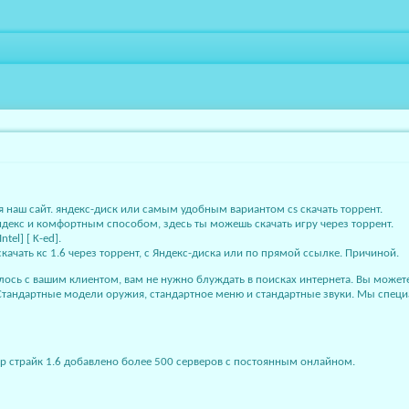
ая наш сайт. яндекс-диск или самым удобным вариантом cs скачать торрент.
 Яндекс и комфортным способом, здесь ты можешь скачать игру через торрент.
tel] [ K-ed].
ачать кс 1.6 через торрент, с Яндекс-диска или по прямой ссылке. Причиной.
илось с вашим клиентом, вам не нужно блуждать в поисках интернета. Вы можете с
 Стандартные модели оружия, стандартное меню и стандартные звуки. Мы специ
нтр страйк 1.6 добавлено более 500 серверов с постоянным онлайном.