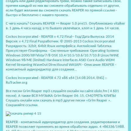
создать или даже редактировать треки, можно также записывать свои,
причем каждый из них вы сможете обрабатывать отдельно от других,
если будет желание вы сможете скачать REAPER по прямой ссылке -
быстро и бесплатно с нашего проекта.
С чего начать? Скачать REAPER >> Reaper 5.0 pre15. Опубликовано vitalker
в. 1 день 4 часа назад; а то бывало увлечёшся, хлоп и 1 день 14 часов.
Cockos Incorporated - REAPER v 4.72 Final-- Год/Дата Выпуска: 2014
Версия: v 4.72 Final Разработчик: © 2005-2013 Cockos Incorporated
Разрядность: 32bit, 64bit Язык интерфейса: Английский Таблэтка:
Присутствует-Платформа: - Системные требования: Operating Systems
Windows 2000/XP/Vista/7/8 OSX 10.4/10.5/10.6/10.7/10.8 Linux/WINE
Windows 98/ME (limited) Hardware Interfaces ASIO Core Audio WDM
Kernel Streaming WaveOut DirectSound WASAPI - Описание: REAPER -
компактный аудиоредактор для создания...
Cockos Incorporated - REAPER 4.72 x86 x64 [14.08.2014, ENG] ::
RuTracker.org
Все песни Grim Reaper mp3 слушайте онлайн на сайте ololo.fm ( 4 601
песня). А также ВСЯ МУЗЫКА Grim Reaper 04: 15. СМОТРЕТЬ КЛИПЫ
Слушать онлайн или скачать в mp3 другие песни «Grim Reaper ».
Сохраняйте ссылки.
REAPER - компактный аудиоредактор для создания, редактирования и
REAPER позволяет применять во время обработки аудио. 4 +86336/1988.