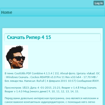
Home
Скачать Рипер 4 15
В теме: CoolUtils PDF Combine 4.1.5.4 ( 15). Alvoal-фото. Цитата: vlakad. ОС
: Windows Скачать : Cockos REAPER v5.0 Pre 11 Rev x32/x64 - 17.70 MB /
Без лекарства. Написал: RuFull ( 4 февраля 2015 10:57) Сообщение #309.
Просмотров: 1823; Дата: 4 -01-2015, 21:21; Reaper v 1.4.8 Мод Скачать
Reaper v 1.4.0 Мод (много денег) 9, 10, 11, 12, 13, 14, 15.
Перед вами довольно интересная программа, она является неплохим и
самое важное компактным аудиоредактором, с помощью него легко