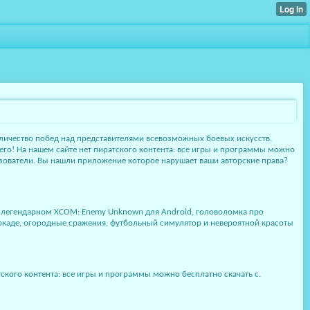
личество побед над представителями всевозможных боевых искусств.
 его! На нашем сайте нет пиратского контента: все игры и программы можно
льзователи. Вы нашли приложение которое нарушает ваши авторские права?
и в легендарном XCOM: Enemy Unknown для Android, головоломка про
ркаде, огородные сражения, футбольный симулятор и невероятной красоты
ского контента: все игры и программы можно бесплатно скачать с.