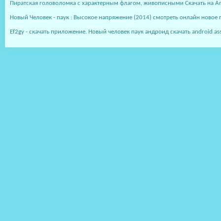
Пиратская головоломка с характерным флагом, живописными Скачать на And
Новый Человек - паук : Высокое напряжение (2014) смотреть онлайн новое
Ef2gy - скачать приложение. Новый человек паук андроид скачать android ass