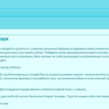
Паук
ам придется сразиться с самыми сильными бойцами и одержать немыслимое ко
тих красочных игр прямо сейчас! Победите своих противников на ринге или вне
различных игр и программ. Весь контент на сайте размещают исключительно по
ogle+
id, опубликованные в Google Play во второй половине апреля: тактические бо
2, симулятор фермера в волшебном лесу, космические войны в классической а
 2. Долгожданное продолжение суперпопулярной игры с новыми.
ля Android скачать бесплатно Новый Человек - Паук На нашем сайте нет пират