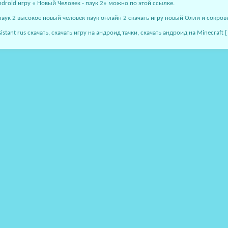
roid игру « Новый Человек - паук 2» можно по этой ссылке.
 паук 2 высокое новый человек паук онлайн 2 скачать игру новый Олли и сокр
istant rus скачать, скачать игру на андроид тачки, скачать андроид на Minecraf