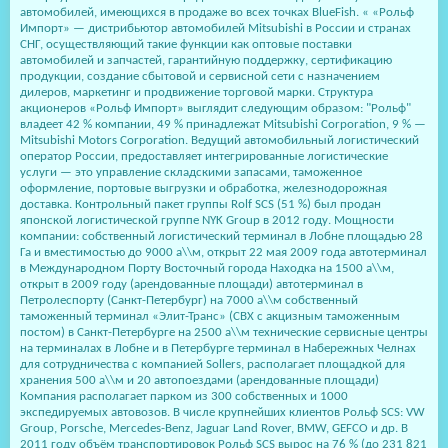
автомобилей, имеющихся в продаже во всех точках BlueFish. « «Рольф
Импорт» — дистрибьютор автомобилей Mitsubishi в России и странах
СНГ, осуществляющий такие функции как оптовые поставки
автомобилей и запчастей, гарантийную поддержку, сертификацию
продукции, создание сбытовой и сервисной сети с назначением
дилеров, маркетинг и продвижение торговой марки. Структура
акционеров «Рольф Импорт» выглядит следующим образом: "Рольф"
владеет 42 % компании, 49 % принадлежат Mitsubishi Corporation, 9 % —
Mitsubishi Motors Corporation. Ведущий автомобильный логистический
оператор России, предоставляет интегрированные логистические
услуги — это управление складскими запасами, таможенное
оформление, портовые выгрузки и обработка, железнодорожная
доставка. Контрольный пакет группы Rolf SCS (51 %) был продан
японской логистической группе NYK Group в 2012 году. Мощности
компании: собственный логистический терминал в Лобне площадью 28
Га и вместимостью до 9000 а\\м, открыт 22 мая 2009 года автотерминал
в Международном Порту Восточный города Находка на 1500 а\\м,
открыт в 2009 году (арендованные площади) автотерминал в
Петролеспорту (Санкт-Петербург) на 7000 а\\м собственный
таможенный терминал «Элит-Транс» (СВХ с акцизным таможенным
постом) в Санкт-Петербурге на 2500 а\\м технические сервисные центры
на терминалах в Лобне и в Петербурге терминал в Набережных Челнах
для сотрудничества с компанией Sollers, располагает площадкой для
хранения 500 а\\м и 20 автопоездами (арендованные площади)
Компания располагает парком из 300 собственных и 1000
экспедируемых автовозов. В числе крупнейших клиентов Рольф SCS: VW
Group, Porsche, Mercedes-Benz, Jaguar Land Rover, BMW, GEFCO и др. В
2011 году объём транспортировок Рольф SCS вырос на 76 % (до 231 821