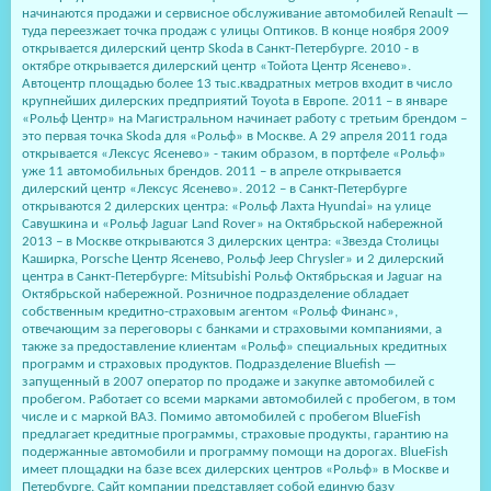
начинаются продажи и сервисное обслуживание автомобилей Renault —
туда переезжает точка продаж с улицы Оптиков. В конце ноября 2009
открывается дилерский центр Skoda в Санкт-Петербурге. 2010 - в
октябре открывается дилерский центр «Тойота Центр Ясенево».
Автоцентр площадью более 13 тыс.квадратных метров входит в число
крупнейших дилерских предприятий Toyota в Европе. 2011 – в январе
«Рольф Центр» на Магистральном начинает работу с третьим брендом –
это первая точка Skoda для «Рольф» в Москве. А 29 апреля 2011 года
открывается «Лексус Ясенево» - таким образом, в портфеле «Рольф»
уже 11 автомобильных брендов. 2011 – в апреле открывается
дилерский центр «Лексус Ясенево». 2012 – в Санкт-Петербурге
открываются 2 дилерских центра: «Рольф Лахта Hyundai» на улице
Савушкина и «Рольф Jaguar Land Rover» на Октябрьской набережной
2013 – в Москве открываются 3 дилерских центра: «Звезда Столицы
Каширка, Porsche Центр Ясенево, Рольф Jeep Chrysler» и 2 дилерский
центра в Санкт-Петербурге: Mitsubishi Рольф Октябрьская и Jaguar на
Октябрьской набережной. Розничное подразделение обладает
собственным кредитно-страховым агентом «Рольф Финанс»,
отвечающим за переговоры с банками и страховыми компаниями, а
также за предоставление клиентам «Рольф» специальных кредитных
программ и страховых продуктов. Подразделение Bluefish —
запущенный в 2007 оператор по продаже и закупке автомобилей с
пробегом. Работает со всеми марками автомобилей с пробегом, в том
числе и с маркой ВАЗ. Помимо автомобилей с пробегом BlueFish
предлагает кредитные программы, страховые продукты, гарантию на
подержанные автомобили и программу помощи на дорогах. BlueFish
имеет площадки на базе всех дилерских центров «Рольф» в Москве и
Петербурге. Сайт компании представляет собой единую базу