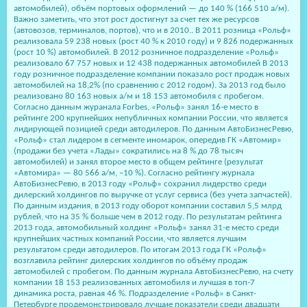
автомобилей), объём портовых оформлений — до 140 % (166 510 а/м).
Важно заметить, что этот рост достигнут за счет тех же ресурсов
(автовозов, терминалов, портов), что и в 2010.. В 2011 розница «Рольф»
реализовала 59 238 новых (рост 40 % к 2010 году) и 9 826 подержанных
(рост 10 %) автомобилей. В 2012 розничное подразделение «Рольф»
реализовало 67 757 новых и 12 438 подержанных автомобилей В 2013
году розничное подразделение компании показало рост продаж новых
автомобилей на 18,2% (по сравнению с 2012 годом). За 2013 год было
реализовано 80 163 новых а/м и 18 153 автомобиля с пробегом.
Согласно данным журанала Forbes, «Рольф» занял 16-е место в
рейтинге 200 крупнейших непубличных компании России, что является
лидирующей позицией среди автодилеров. По данным АвтоБизнесРевю,
«Рольф» стал лидером в сегменте иномарок, опередив ГК «Автомир»
(продажи без учета «Лады» сократились на 8 % до 78 тысяч
автомобилей) и занял второе место в общем рейтинге (результат
«Автомира» — 80 566 а/м, −10 %). Согласно рейтингу журнала
АвтоБизнесРевю, в 2013 году «Рольф» сохранил лидерство среди
дилерский холдингов по выручке от услуг сервиса (без учета запчастей).
По данным издания, в 2013 году оборот компании составил 5,5 млрд
рублей, что на 35 % больше чем в 2012 году. По результатам рейтинга
2013 года, автомобильный холдинг «Рольф» занял 31-е место среди
крупнейших частных компаний России, что является лучшим
результатом среди автодилеров. По итогам 2013 года ГК «Рольф»
возглавила рейтинг дилерских холдингов по объёму продаж
автомобилей с пробегом. По данным журнала АвтоБизнесРевю, на счету
компании 18 153 реализованных автомобиля и лучшая в топ-7
динамика роста, равная 46 %. Подразделение «Рольф» в Санкт-
Петербурге продемонстрировало лучшие показатели среди двадцати