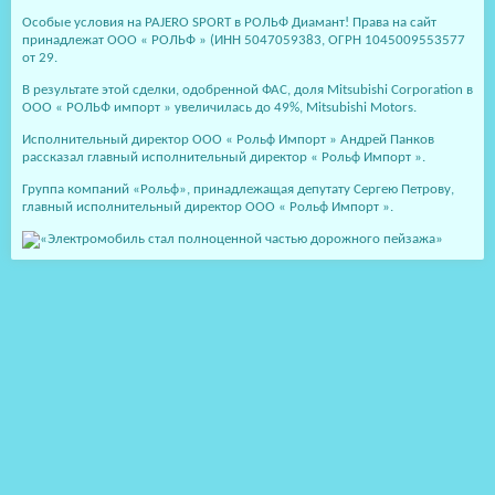
Особые условия на PAJERO SPORT в РОЛЬФ Диамант! Права на сайт
принадлежат ООО « РОЛЬФ » (ИНН 5047059383, ОГРН 1045009553577
от 29.
В результате этой сделки, одобренной ФАС, доля Mitsubishi Corporation в
ООО « РОЛЬФ импорт » увеличилась до 49%, Mitsubishi Motors.
Исполнительный директор ООО « Рольф Импорт » Андрей Панков
рассказал главный исполнительный директор « Рольф Импорт ».
Группа компаний «Рольф», принадлежащая депутату Сергею Петрову,
главный исполнительный директор ООО « Рольф Импорт ».