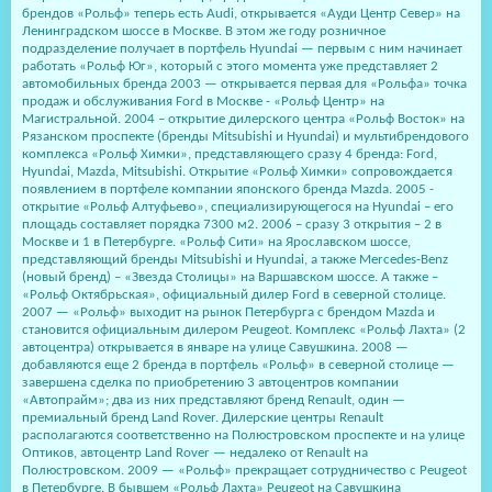
брендов «Рольф» теперь есть Audi, открывается «Ауди Центр Север» на
Ленинградском шоссе в Москве. В этом же году розничное
подразделение получает в портфель Hyundai — первым с ним начинает
работать «Рольф Юг», который с этого момента уже представляет 2
автомобильных бренда 2003 — открывается первая для «Рольфа» точка
продаж и обслуживания Ford в Москве - «Рольф Центр» на
Магистральной. 2004 – открытие дилерского центра «Рольф Восток» на
Рязанском проспекте (бренды Mitsubishi и Hyundai) и мультибрендового
комплекса «Рольф Химки», представляющего сразу 4 бренда: Ford,
Hyundai, Mazda, Mitsubishi. Открытие «Рольф Химки» сопровождается
появлением в портфеле компании японского бренда Mazda. 2005 -
открытие «Рольф Алтуфьево», специализирующегося на Hyundai – его
площадь составляет порядка 7300 м2. 2006 – сразу 3 открытия – 2 в
Москве и 1 в Петербурге. «Рольф Сити» на Ярославском шоссе,
представляющий бренды Mitsubishi и Hyundai, а также Mercedes-Benz
(новый бренд) – «Звезда Столицы» на Варшавском шоссе. А также –
«Рольф Октябрьская», официальный дилер Ford в северной столице.
2007 — «Рольф» выходит на рынок Петербурга с брендом Mazda и
становится официальным дилером Peugeot. Комплекс «Рольф Лахта» (2
автоцентра) открывается в январе на улице Савушкина. 2008 —
добавляются еще 2 бренда в портфель «Рольф» в северной столице —
завершена сделка по приобретению 3 автоцентров компании
«Автопрайм»; два из них представляют бренд Renault, один —
премиальный бренд Land Rover. Дилерские центры Renault
располагаются соответственно на Полюстровском проспекте и на улице
Оптиков, автоцентр Land Rover — недалеко от Renault на
Полюстровском. 2009 — «Рольф» прекращает сотрудничество с Peugeot
в Петербурге. В бывшем «Рольф Лахта» Peugeot на Савушкина