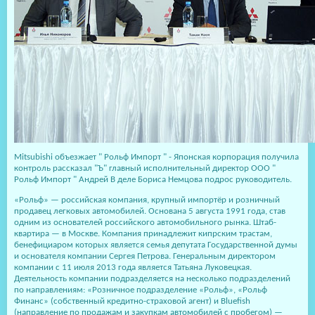
Mitsubishi объезжает " Рольф Импорт " - Японская корпорация получила
контроль рассказал "Ъ" главный исполнительный директор ООО "
Рольф Импорт " Андрей В деле Бориса Немцова подрос руководитель.
«Рольф» — российская компания, крупный импортёр и розничный
продавец легковых автомобилей. Основана 5 августа 1991 года, став
одним из основателей российского автомобильного рынка. Штаб-
квартира — в Москве. Компания принадлежит кипрским трастам,
бенефициаром которых является семья депутата Государственной думы
и основателя компании Сергея Петрова. Генеральным директором
компании с 11 июля 2013 года является Татьяна Луковецкая.
Деятельность компании подразделяется на несколько подразделений
по направлениям: «Розничное подразделение «Рольф», «Рольф
Финанс» (собственный кредитно-страховой агент) и Bluefish
(направление по продажам и закупкам автомобилей с пробегом) —