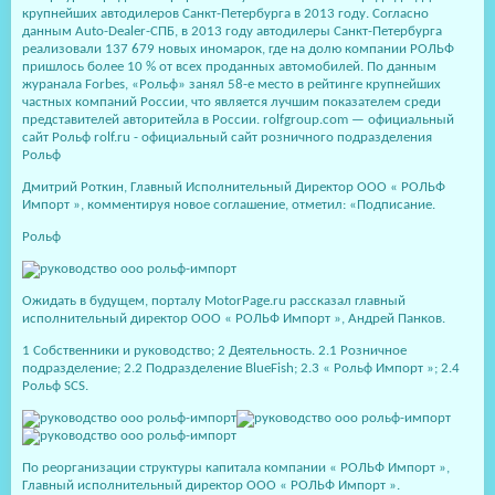
крупнейших автодилеров Санкт-Петербурга в 2013 году. Согласно
данным Auto-Dealer-СПБ, в 2013 году автодилеры Санкт-Петербурга
реализовали 137 679 новых иномарок, где на долю компании РОЛЬФ
пришлось более 10 % от всех проданных автомобилей. По данным
журанала Forbes, «Рольф» занял 58-е место в рейтинге крупнейших
частных компаний России, что является лучшим показателем среди
представителей авторитейла в России. rolfgroup.com — официальный
сайт Рольф rolf.ru - официальный сайт розничного подразделения
Рольф
Дмитрий Роткин, Главный Исполнительный Директор ООО « РОЛЬФ
Импорт », комментируя новое соглашение, отметил: «Подписание.
Рольф
Ожидать в будущем, порталу MotorPage.ru рассказал главный
исполнительный директор ООО « РОЛЬФ Импорт », Андрей Панков.
1 Собственники и руководство; 2 Деятельность. 2.1 Розничное
подразделение; 2.2 Подразделение BlueFish; 2.3 « Рольф Импорт »; 2.4
Рольф SCS.
По реорганизации структуры капитала компании « РОЛЬФ Импорт »,
Главный исполнительный директор ООО « РОЛЬФ Импорт ».