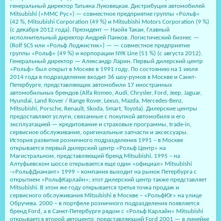
генеральный директор Татьяна Луковецкая. Дистрибуция автомобилей
Mitsubishi («ММС Рус») — совместное предприятие группы «Рольф»
(42 %, Mitsubishi Corporation (49 %) и Mitsubishi Motors Corporation (9 %)
(с декабря 2012 года). Президент — Наойя Такаи, Главный
исполнительный директор Андрей Панков. Логистический бизнес —
(Rolf SCS или «Рольф Лоджистик») — — совместное предприятие
группы «Рольф» (49 %) и корпорации NYK Line (51 %) (с августа 2012).
Генеральный директор — Александр Ларин. Первый дилерский центр
«Рольф» был открыт в Москве в 1991 году. По состоянию на 1 июля
2014 года в подразделение входит 36 шоу-румов в Москве и Санкт-
Петербурге, представляющих автомобили 17 иностранных
автомобильных брендов (Alfa Romeo, Audi, Chrysler, Ford, Jeep, Jaguar,
Hyundai, Land Rover / Range Rover, Lexus, Mazda, Mercedes-Benz,
Mitsubishi, Porsche, Renault, Skoda, Smart, Toyota). Дилерские центры
предоставляют услуги, связанные с покупкой автомобиля и его
эксплуатацией — кредитование и страховые программы, trade-in,
сервисное обслуживание, оригинальные запчасти и аксессуары.
История развития розничного подразделения 1991 – в Москве
открывается первый дилерский центр «Рольф Центр» на
Магистральном, представляющий бренд Mitsubishi. 1995 – на
Алтуфьевском шоссе открывается еще один «официал» Mitsubishi
-«РольфДиамант» 1999 – компания выходит на рынок Петербурга с
открытием «РольфКарлайн»; этот дилерский центр также представляет
Mitsubishi. В этом же году открывается третья точка продаж и
сервисного обслуживания Mitsubishi в Москве – «РольфЮг» на улице
Обручева. 2000 – в портфеле розничного подразделения появляется
бренд Ford, а в Санкт-Петербурге рядом с «Рольф Карлайн» Mitsubishi
открывается второй автоцентр, представляющий Ford 2001 — в линейке