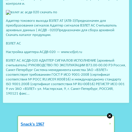
контроля и.
Адаптер токового выхода ВЗЛЕТ АТ (АТВ-3)Предназначен для
преобразования сигналов Адаптер сигналов ВЗЛЕТ АС Считыватель
архивных данных ( АСДВ - 020)Предназначен для сбора архивной
Скачать каталог продукции.
ВЗЛЕТ АС
Настройка адаптера АСДВ-020 — www.vzljot.ru
ВЗЛЕТ АС АСДВ-020 АДАПТЕР СИГНАЛОВ ИСПОЛНЕНИЕ (архивный
считыватель) РУКОВОДСТВО ПО ЭКСПЛУАТАЦИИ В73.00-00.00 РЭ Россия,
Санкт-Петербург Система менеджмента качества ЗАО «ВЗЛЕТ»
соответствует требованиям ГОСТ Р ИСО 9001-2008 (сертификат
соответствия № РОСС RU.ИС09.К00816) и международному стандарту
ISO 9001:2008 (сертификат соответствия № RU-00816) РЕГИСТР ИСО 001
9 vvv ЗАО «ВЗЛЕТ» ул. Мастерская, 9, г. Санкт-Петербург, РОССИЯ,
190121 факс...
»
Snack's 1967