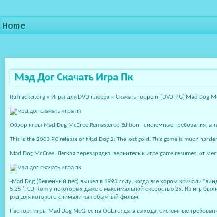
Home
Мэд Дог Скачать Игра Пк
RuTracker.org » Игры для DVD плеера » Скачать торрент [DVD-PG] Mad Dog M
Обзор игры Mad Dog McCree Remastered Edition - системные требования, а т
This is the 2003 PC release of Mad Dog 2: The lost gold. This game is much hard
Mad Dog McCree. Легкая перезарядка: вернитесь к игре game resumes, от ме
-Mad Dog (Бешенный пес) вышел в 1993 году, когда все хором кричали “вин
5.25'', CD-Rom у некоторых даже с максимальной скоростью 2x. Из игр бы
ряд для которого снимали как обычный фильм.
Паспорт игры Mad Dog McGree на OGL.ru: дата выхода, системные требовани