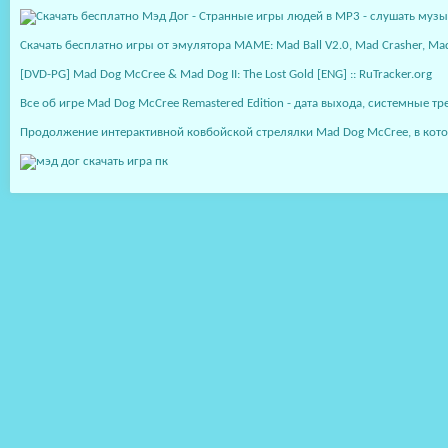
Скачать бесплатно игры от эмулятора MAME: Mad Ball V2.0, Mad Crasher, Mad
[DVD-PG] Mad Dog McCree & Mad Dog II: The Lost Gold [ENG] :: RuTracker.org
Все об игре Mad Dog McCree Remastered Edition - дата выхода, системные тр
Продолжение интерактивной ковбойской стрелялки Mad Dog McCree, в кото