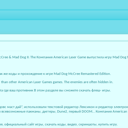
cCree & Mad Dog II: The Компания American Laser Game выпустила игру Mad Dog
ак же коды и прохождение к игре Mad Dog McCree Remastered Edition.
er than other American Laser Games games. The enemies are often hidden in.
ста где ваш противник В этом разделе вы сможете скачать флеш- игры.
довс маст дай”, использовали текстовой редактор Лексикон и редактор электро
ли всевозможные пакманы, диггеры, Dune2, первый DOOM… Компания American L
я, официальный сайт игры, скачать коды, видео, скриншоты, купить игру.