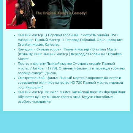
Пьяный мастер - ( Перевод Гоблина) - смотреть онлайн. DVD.
Название: Пьяный мастер - ( Перевод Гоблина). Ориг. название:
Drunken Master. Качество.
Комедии » Скачать торрент Пьяный мастер / Drunken Master
(Юэнь Ву-Пинг Пьяный мастер ( перевод от Гоблина) / Drunken
Master.
Постер к фильму Пьяный мастер Смотреть онлайн Пьяный
мастер / Jui kuen (1978). Отличный фильм, а в переводе гоблина
вообще супер!!! Джеки.
Смотрите онлайн фильм Пьяный мастер в хорошем качестве и
совершенно отличное качество HD 720 Пьяный мастер перевод
гоблина рулит!
Пьяный мастер. Drunken Master. Китайский паренёк Фредди Вонг
обучается кун-фу в школе своего отца. Будучи способным,
особого усердия не.