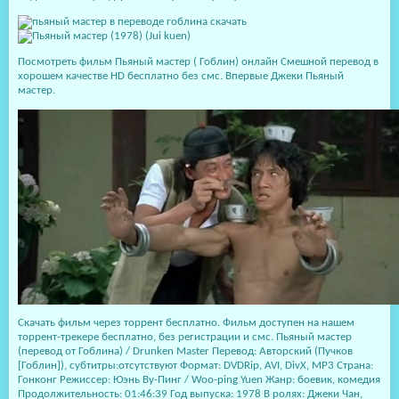
Посмотреть фильм Пьяный мастер ( Гоблин) онлайн Смешной перевод в
хорошем качестве HD бесплатно без смс. Впервые Джеки Пьяный
мастер.
Скачать фильм через торрент бесплатно. Фильм доступен на нашем
торрент-трекере бесплатно, без регистрации и смс. Пьяный мастер
(перевод от Гоблина) / Drunken Master Перевод: Авторский (Пучков
[Гоблин]), субтитры:отсутствуют Формат: DVDRip, AVI, DivX, МР3 Страна:
Гонконг Режиссер: Юэнь Ву-Пинг / Woo-ping Yuen Жанр: боевик, комедия
Продолжительность: 01:46:39 Год выпуска: 1978 В ролях: Джеки Чан,