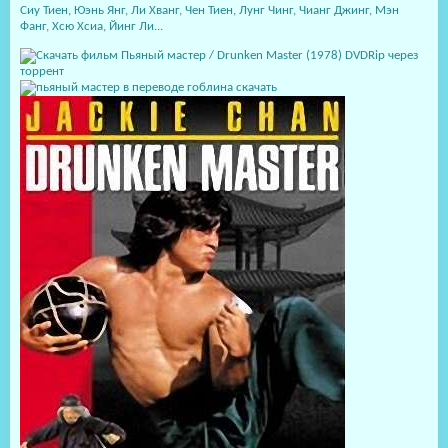
Сиу Тиен, Юэнь Янг, Ли Хванг, Чен Тиен, Лунг Чинг, Чианг Джинг, Мэн
Фанг, Хсю Хсиа, Йинг Ли...