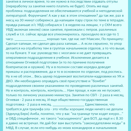
занятия в личное время, то им нужно в последствии отдавать отгулы
(переработку за занятия никто платить не будет). Опять же еще
проблема: подразделения не обеспечиваются учебной и методической
литературой. Форумчане! А как у вас в этом отношении? да так же, раз в
месц на 30 минут соберемся. да напишем пару строк по теме в тетрадях.
правда раньше л/с УВД собирался 1 в неделю на лекции, + у СКМ всего
УВД( включая землю) свои занятия, приезжали с петров. различных
служб и т.п. сейчас вроде все утихомирилось. проходило все где-то 1
часу. __________________ хорошо там, где нас нет Максим, По принципу:
Сделал-запиши, не сделал-два раза запиши.... А если серьезно, то упор
делается на отработку тем в группах начальников отделов, а то что выше,
то на бумаге. У нас руководство с мозгами и не дает превращать
оперативное подразделение в учебное. Исключение делается в
отношении Огневой подготовки (и то по причине получения
боеприпасов и оружия). Ну и в полном составе изредка доводят
приказы и распоряжения, да и то в основном по отделам, под роспись.
Ну я не об этом... Весь шухер поднимают воспитатели-кадровики из УК и
ДКО. Им необходимо оправдать своё присутствие и "бомбят"
подразделения своими указаниями по проведению различных занятий.
Ну и контроль, контроль, контроль.... Нам проще, к нам их не пускают,
только по личному указанию министра. Занятия по СБП - 2 раза в месяц.
Огневая - 2 раза в месяц. И еще общественно-государственная
подготовка - 2 раза в месяц. __________________ Единственное, что
требуется для триумфа зла - это чтобы хорошие люди ничего не делали
(Эдмунд Берк) Амба, понятно, что у вас "на границе тучи ходят хмуро..."
и ОВД специфичное , но такого "насыщенного" дня БСП, да ещё и с 8.30
я давно не встречал. Не дай бог вам выступить "законодателями моды" в
МВД. В случае, если кто-нибудь из моих командиров и начальников