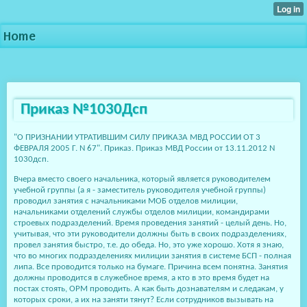
Home
Приказ №1030Дсп
"О ПРИЗНАНИИ УТРАТИВШИМ СИЛУ ПРИКАЗА МВД РОССИИ ОТ 3
ФЕВРАЛЯ 2005 Г. N 67". Приказ. Приказ МВД России от 13.11.2012 N
1030дсп.
Вчера вместо своего начальника, который является руководителем
учебной группы (а я - заместитель руководителя учебной группы)
проводил занятия с начальниками МОБ отделов милиции,
начальниками отделений службы отделов милиции, командирами
строевых подразделений. Время проведения занятий - целый день. Но,
учитывая, что эти руководители должны быть в своих подразделениях,
провел занятия быстро, т.е. до обеда. Но, это уже хорошо. Хотя я знаю,
что во многих подразделениях милиции занятия в системе БСП - полная
липа. Все проводится только на бумаге. Причина всем понятна. Занятия
должны проводится в служебное время, а кто в это время будет на
постах стоять, ОРМ проводить. А как быть дознавателям и следакам, у
которых сроки, а их на заняти тянут? Если сотрудников вызывать на