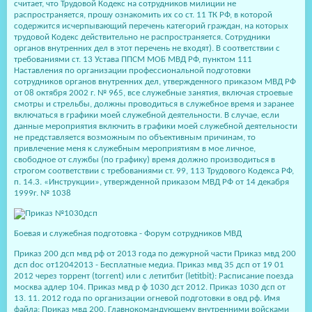
считает, что Трудовой Кодекс на сотрудников милиции не
распространяется, прошу ознакомить их со ст. 11 ТК РФ, в которой
содержится исчерпывающий перечень категорий граждан, на которых
трудовой Кодекс действительно не распространяется. Сотрудники
органов внутренних дел в этот перечень не входят). В соответствии с
требованиями ст. 13 Устава ППСМ МОБ МВД РФ, пунктом 111
Наставления по организации профессиональной подготовки
сотрудников органов внутренних дел, утвержденного приказом МВД РФ
от 08 октября 2002 г. № 965, все служебные занятия, включая строевые
смотры и стрельбы, должны проводиться в служебное время и заранее
включаться в графики моей служебной деятельности. В случае, если
данные мероприятия включить в графики моей служебной деятельности
не представляется возможным по объективным причинам, то
привлечение меня к служебным мероприятиям в мое личное,
свободное от службы (по графику) время должно производиться в
строгом соответствии с требованиями ст. 99, 113 Трудового Кодекса РФ,
п. 14.3. «Инструкции», утвержденной приказом МВД РФ от 14 декабря
1999г. № 1038
Боевая и служебная подготовка - Форум сотрудников МВД
Приказ 200 дсп мвд рф от 2013 года по дежурной части Приказ мвд 200
дсп doc от12042013 - Бесплатные медиа. Приказ мвд 35 дсп от 19 01
2012 через торрент (torrent) или с летитбит (letitbit): Расписание поезда
москва адлер 104. Приказ мвд р ф 1030 дст 2012. Приказ 1030 дсп от
13. 11. 2012 года по организации огневой подготовки в овд рф. Имя
файла: Приказ мвд 200. Главнокомандующему внутренними войсками