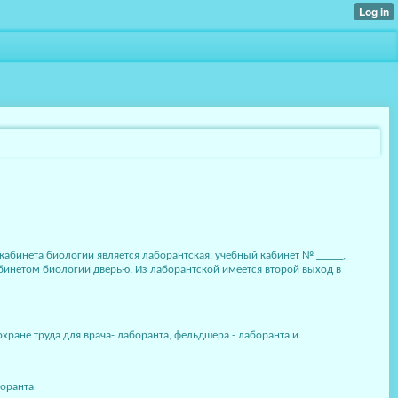
абинета биологии является лаборантская, учебный кабинет № _____,
абинетом биологии дверью. Из лаборантской имеется второй выход в
не труда для врача- лаборанта, фельдшера - лаборанта и.