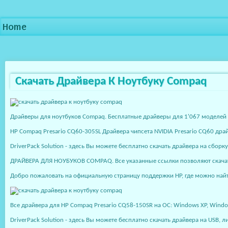
Home
Скачать Драйвера К Ноутбуку Compaq
Драйверы для ноутбуков Compaq. Бесплатные драйверы для 1'067 моделей
HP Compaq Presario CQ60-305SL Драйвера чипсета NVIDIA Presario CQ60 драй
DriverPack Solution - здесь Вы можете бесплатно скачать драйвера на сборк
ДРАЙВЕРА ДЛЯ НОУБУКОВ COMPAQ. Все указанные ссылки позволяют скачать 
Добро пожаловать на официальную страницу поддержки HP, где можно найт
Все драйвера для HP Compaq Presario CQ58-150SR на ОС: Windows XP, Windows
DriverPack Solution - здесь Вы можете бесплатно скачать драйвера на USB,