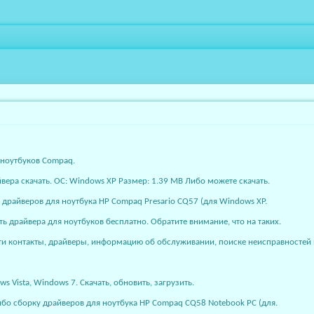
 ноутбуков Compaq.
вера скачать. ОС: Windows XP Размер: 1.39 MB Либо можете скачать.
у драйверов для ноутбука HP Compaq Presario CQ57 (для Windows XP.
драйвера для ноутбуков бесплатно. Обратите внимание, что на таких.
и контакты, драйверы, информацию об обслуживании, поиске неисправностей 
 Vista, Windows 7. Скачать, обновить, загрузить.
 либо сборку драйверов для ноутбука HP Compaq CQ58 Notebook PC (для.