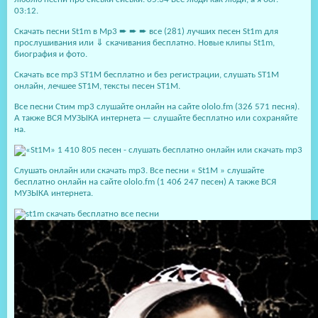
03:12.
Скачать песни St1m в Mp3 ➨ ➨ ➨ все (281) лучших песен St1m для
прослушивания или ⇓ скачивания бесплатно. Новые клипы St1m,
биография и фото.
Скачать все mp3 ST1M бесплатно и без регистрации, слушать ST1M
онлайн, лечшее ST1M, тексты песен ST1M.
Все песни Стим mp3 слушайте онлайн на сайте ololo.fm (326 571 песня).
А также ВСЯ МУЗЫКА интернета — слушайте бесплатно или сохраняйте
на.
Слушать онлайн или скачать mp3. Все песни « St1M » слушайте
бесплатно онлайн на сайте ololo.fm (1 406 247 песен) А также ВСЯ
МУЗЫКА интернета.