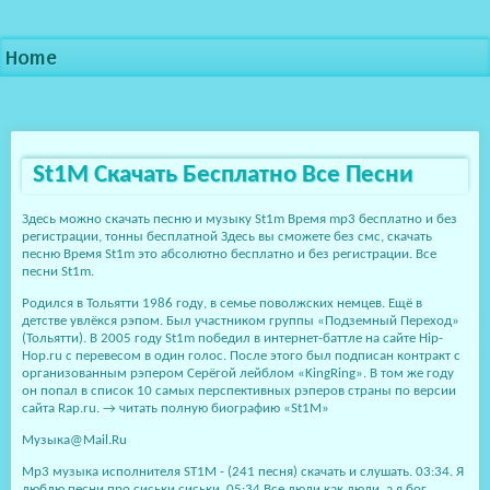
Home
St1M Скачать Бесплатно Все Песни
Здесь можно cкачать песню и музыку St1m Время mp3 бесплатно и без
регистрации, тонны бесплатной Здесь вы сможете без смс, скачать
песню Время St1m это абсолютно бесплатно и без регистрации. Все
песни St1m.
Родился в Тольятти 1986 году, в семье поволжских немцев. Ещё в
детстве увлёкся рэпом. Был участником группы «Подземный Переход»
(Тольятти). В 2005 году St1m победил в интернет-баттле на сайте Hip-
Hop.ru с перевесом в один голос. После этого был подписан контракт с
организованным рэпером Серёгой лейблом «KingRing». В том же году
он попал в список 10 самых перспективных рэперов страны по версии
сайта Rap.ru. → читать полную биографию «St1M»
Музыка@Mail.Ru
Mp3 музыка исполнителя ST1M - (241 песня) скачать и слушать. 03:34. Я
люблю песни про сиськи сиськи. 05:34 Все люди как люди, а я бог.