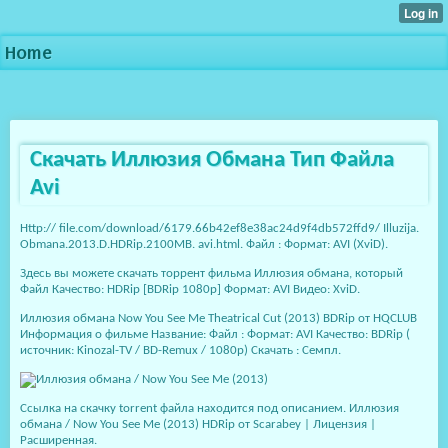
Home
Скачать Иллюзия Обмана Тип Файла
Avi
Http:// file.com/download/6179.66b42ef8e38ac24d9f4db572ffd9/ Illuzija.
Obmana.2013.D.HDRip.2100MB. avi.html. Файл : Формат: AVI (XviD).
Здесь вы можете скачать торрент фильма Иллюзия обмана, который
Файл Качество: НDRip [BDRip 1080p] Формат: AVI Видео: XviD.
Иллюзия обмана Now You See Me Theatrical Cut (2013) BDRip от HQCLUB
Информация о фильме Название: Файл : Формат: AVI Качество: BDRip (
источник: Kinozal-TV / BD-Remux / 1080p) Скачать : Семпл.
Ссылка на скачку torrent файла находится под описанием. Иллюзия
обмана / Now You See Me (2013) HDRip от Scarabey | Лицензия |
Расширенная.