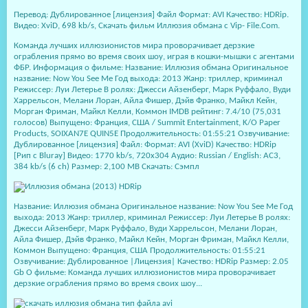
Перевод: Дублированное [лицензия] Файл Формат: AVI Качество: HDRip.
Видео: XviD, 698 kb/s, Скачать фильм Иллюзия обмана с Vip- File.Com.
Команда лучших иллюзионистов мира проворачивает дерзкие
ограбления прямо во время своих шоу, играя в кошки-мышки с агентами
ФБР. Информация о фильме: Название: Иллюзия обмана Оригинальное
название: Now You See Me Год выхода: 2013 Жанр: триллер, криминал
Режиссер: Луи Летерье В ролях: Джесси Айзенберг, Марк Руффало, Вуди
Харрельсон, Мелани Лоран, Айла Фишер, Дэйв Франко, Майкл Кейн,
Морган Фриман, Майкл Келли, Коммон IMDB рейтинг: 7.4/10 (75,031
голосов) Выпущено: Франция, США / Summit Entertainment, K/O Paper
Products, SOIXAN7E QUIN5E Продолжительность: 01:55:21 Озвучивание:
Дублированное [лицензия] Файл: Формат: AVI (XviD) Качество: HDRip
[Рип с Bluray] Видео: 1770 kb/s, 720x304 Аудио: Russian / English: AC3,
384 kb/s (6 ch) Размер: 2,100 MB Скачать: Сэмпл
Название: Иллюзия обмана Оригинальное название: Now You See Me Год
выхода: 2013 Жанр: триллер, криминал Режиссер: Луи Летерье В ролях:
Джесси Айзенберг, Марк Руффало, Вуди Харрельсон, Мелани Лоран,
Айла Фишер, Дэйв Франко, Майкл Кейн, Морган Фриман, Майкл Келли,
Коммон Выпущено: Франция, США Продолжительность: 01:55:21
Озвучивание: Дублированное |Лицензия| Качество: HDRip Размер: 2.05
Gb О фильме: Команда лучших иллюзионистов мира проворачивает
дерзкие ограбления прямо во время своих шоу...