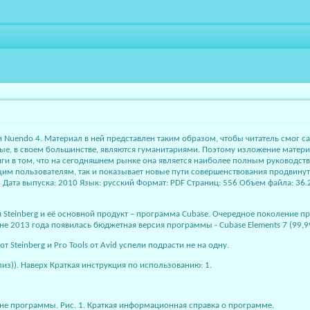
Nuendo 4. Материал в ней представлен таким образом, чтобы читатель смог 
ые, в своем большинстве, являются гуманитариями. Поэтому изложение матери
иги в том, что на сегодняшнем рынке она является наиболее полным руководств
им пользователям, так и показывает новые пути совершенствования продвинут
сс Дата выпуска: 2010 Язык: русский Формат: PDF Страниц: 556 Объем файла: 
Steinberg и её основной продукт – программа Cubase. Очередное поколение п
не 2013 года появилась бюджетная версия программы - Cubase Elements 7 (99,99
 Steinberg и Pro Tools от Avid успели подрасти не на одну.
лиз)). Наверх Краткая инструкция по использованию: 1.
юне программы. Рис. 1. Краткая информационная справка о программе.