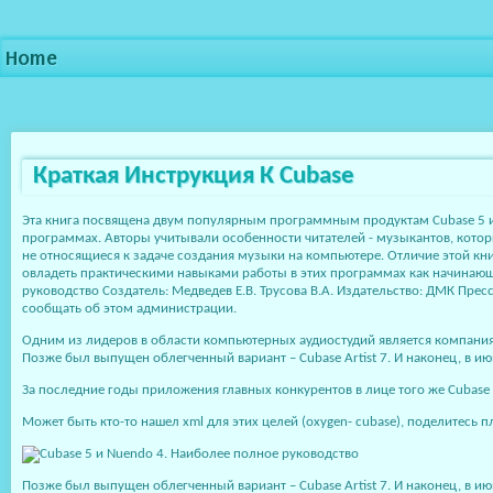
Home
Краткая Инструкция К Cubase
Эта книга посвящена двум популярным программным продуктам Cubase 5 и 
программах. Авторы учитывали особенности читателей - музыкантов, котор
не относящиеся к задаче создания музыки на компьютере. Отличие этой кн
овладеть практическими навыками работы в этих программах как начинающ
руководство Создатель: Медведев Е.В. Трусова В.А. Издательство: ДМК Пре
сообщать об этом администрации.
Одним из лидеров в области компьютерных аудиостудий является компания 
Позже был выпущен облегченный вариант – Cubase Artist 7. И наконец, в ию
За последние годы приложения главных конкурентов в лице того же Cubase от
Может быть кто-то нашел xml для этих целей (oxygen- cubase), поделитесь п
Позже был выпущен облегченный вариант – Cubase Artist 7. И наконец, в и