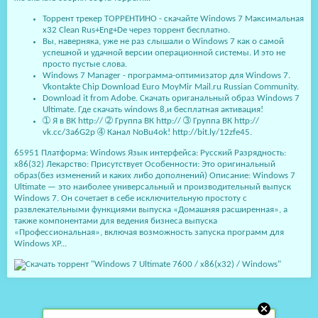
Торрент трекер ТОРРЕНТИНО - скачайте Windows 7 Максимальная
x32 Clean Rus+Eng+De через торрент бесплатно.
Вы, наверняка, уже не раз слышали о Windows 7 как о самой
успешной и удачной версии операционной системы. И это не
просто пустые слова.
Windows 7 Manager - программа-оптимизатор для Windows 7.
Vkontakte Chip Download Euro MoyMir Mail.ru Russian Community.
Download it from Adobe. Скачать ориганальный образ Windows 7
Ultimate. Где скачать windows 8,и бесплатная активация!
➀ Я в ВК http:// ➁ Группа ВК http:// ➂ Группа ВК http://
vk.cc/3a6G2p ➃ Канал NoBu4ok! http://bit.ly/12zfe45.
65951 Платформа: Windows Язык интерфейса: Русский Разрядность:
x86(32) Лекарство: Присутствует Особенности: Это оригинальный
образ(без изменений и каких либо дополнений) Описание: Windows 7
Ultimate — это наиболее универсальный и производительный выпуск
Windows 7. Он сочетает в себе исключительную простоту с
развлекательными функциями выпуска «Домашняя расширенная», а
также компонентами для ведения бизнеса выпуска
«Профессиональная», включая возможность запуска программ для
Windows XP...