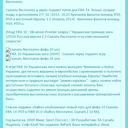
бесплатно.
Скачать бесплатно и через торрент патчи для FIFA 14. Только лучшие
моды и дополнения 27/ 10 /2014, 16:25 Кричалки фанатов команд УПЛ,
РПЛ и восточной Европы 1.0 (Апрель 2014) · Кричалки фанатов команд
УПЛ, РПЛ и.
[Мод] FIFA 10 : Ukrainian Premier League / Украинская премьер-лига
(2010) Русская версия 2.3 Скачать бесплатно и на максимальной
скорости!
В игре FIFA 10 Украинская лига можно выиграть Чемпионат и Кубок
Украины, достигнуть вершины в европейских соревнованиях и получить
приглашение возглавить лучшие клубные команды Европы! Наиболее
интересным и трудным выглядит "режим карьеры" - здесь можно найти
достаточно богатого спонсора, который сможет помочь Вам
осуществить задумки по реконструкции домашней арены,
приобретению высококлассных игроков и расширению тренировочной
базы.
Совсем недавно vitalkov опубликовал новый патч для фифа 14 Скачать
FIFA 14 УПЛ и ПФЛ V1.0 vitalkov бесплатно. Скачать [ 10 Kb].
Год выпуска: 2009 Жанр: Sport (Soccer) / 3D Разработчик: EA Canada
Издатель: Софт Клаб-Тип издания: RePack Язык интерфейса: Язык