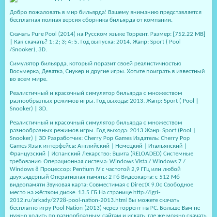
Добро пожаловать в мир бильярда! Вашему вниманию представляется
бесплатная полная версия сборника бильярда от компании.
Скачать Pure Pool (2014) на Русском языке Торрент. Размер: [752.22 MB]
| Как скачать? 1; 2; 3; 4; 5. Год выпуска: 2014. Жанр: Sport ( Pool
/Snooker), 3D.
Симулятор бильярда, который поразит своей реалистичностью
Восьмерка, Девятка, Снукер и другие игры. Хотите поиграть в известный
во всем мире.
Реалистичный и красочный симулятор бильярда с множеством
разнообразных режимов игры. Год выхода: 2013. Жанр: Sport ( Pool |
Snooker) | 3D.
Реалистичный и красочный симулятор бильярда с множеством
разнообразных режимов игры. Год выхода: 2013 Жанр: Sport (Pool |
Snooker) | 3D Разработчик: Cherry Pop Games Издатель: Cherry Pop
Games Язык интерфейса: Английский | Немецкий | Итальянский |
Французcкий | Испанский Лекарство: Вшита (RELOADED) Системные
требования: Операционная система: Windows Vista / Windows 7 /
Windows 8 Процессор: Pentium IV с частотой 2,9 ГГц или любой
двухъядерный Оперативная память: 2 Гб Видеокарта: с 512 Мб
видеопамяти Звуковая карта: Совместимая с DirectX 9.0c Свободное
место на жёстком диске: 13.5 ГБ На странице http://igri-
2012.ru/arkady/2728-pool-nation-2013.html Вы можете скачать
бесплатно игру Pool Nation (2013) через торрент на PC. Больше Вам не
нужно ходить по разнообразным сайтам и искать, где же можно скачать