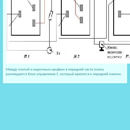
Между плитой и жарочным шкафом в передней части плиты
размещается блок управления 5, который крепится к передней панели.