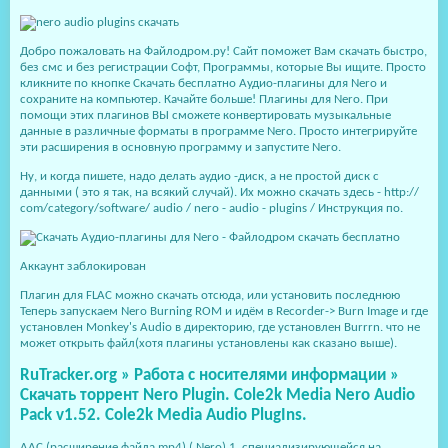
Добро пожаловать на Файлодром.ру! Сайт поможет Вам скачать быстро,
без смс и без регистрации Софт, Программы, которые Вы ищите. Просто
кликните по кнопке Скачать бесплатно Аудио-плагины для Nero и
сохраните на компьютер. Качайте больше! Плагины для Nero. При
помощи этих плагинов ВЫ сможете конвертировать музыкальные
данные в различные форматы в программе Nero. Просто интегрируйте
эти расширения в основную программу и запустите Nero.
Ну, и когда пишете, надо делать аудио -диск, а не простой диск с
данными ( это я так, на всякий случай). Их можно скачать здесь - http://
com/category/software/ audio / nero - audio - plugins / Инструкция по.
Аккаунт заблокирован
Плагин для FLAC можно скачать отсюда, или установить последнюю
Теперь запускаем Nero Burning ROM и идём в Recorder-> Burn Image и где
установлен Monkey's Audio в директорию, где установлен Burrrn. что не
может открыть файл(хотя плагины установлены как сказано выше).
RuTracker.org » Работа с носителями информации »
Скачать торрент Nero Plugin. Cole2k Media Nero Audio
Pack v1.52. Cole2k Media Audio PlugIns.
AAC (расширение файла mp4) ( Nero) 1. специализирующейся на