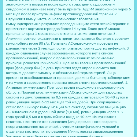
анатоксином в возрасте после одного года; дети с судорожным
синдромом в анамнезе могут быть привиты АДС-М анатоксином через 6
месяцев после приступа на фоне противосудорожной терапии. 7.
Нарушения иммунитета: онкологические заболевания,
иммунодепрессия в результате проведения цито стати ческой терапии и
применения кортикостероидов более 14 суток. Таких детей можно
прививать через 1 месяц после отмены этих методов лечения. 8.
Анемии: противопоказаниями к привитию являются больные с уровнем
гемоглобина ниже 80 г/л. Прививку АС-анатоксином проводят не
раньше, чем через 2 месяца после прививок против других инфекций. В
каждом отдельном случае заболевания, которого нет в списке
противопоказаний, вопрос о противопоказаниях относительно
прививки решается комиссией. С целью выявления противопоказаний
врач (фельдшер ФАП) в день привития ведет опрос и осмотр лиц,
которым делают прививку, с обязательной термометрией. Лица,
временно освобожденные от прививок, должны быть под наблюдением
и на учете и своевременно привиты после снятия противопоказаний. 1.
Активная иммунизация Препарат вводят подкожно в подлопаточную
область. Полный курс иммунизации АС-анатоксином для взрослых
состоит из двух прививок по 0,5 мл каждая с интервалом 30-40 суток и
ревакцинации через 6-12 месяцев той же дозой. При сокращенной
схеме полный курс иммунизации включает однократную вакцинацию
АС-анатоксином в удвоенной дозе (1,0 мл), ревакцинацию через 1 -2
года дозой 0,5 мл и в дальнейшем каждые 10 лет. Иммунизация
некоторых контингентов населения (лица преклонного возраста,
неорганизованное население), с учетом специфических услоаий в
отдельных местностях, по решению Министерства здравоохранения
Украины, может быть проведена по сокращенной схеме,