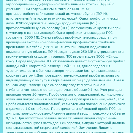
адсорбированный дифтерийно-столбнячный анатоксин (АДС-а) с
уменьшенным содержанием антигенов (АДС-М-а); -
противостолбнячный человеческий иммуноглобулин (ПСЧИ),
изготовляемый из крови иммунных людей. Одна профилактическая
доза ПСЧИ содержит 250 международных единиц (МЕ); -
противостолбнячную сыворотку (ПСС), получаемую из крови ги пери
ммунизир о ванных лошадей. Одна профилактическая доза ПСС
составляет 3000 МЕ. Схема выбора профилактических средств при
проведении экстренной специфической профилактики столбняка
представлена в таблице № 1. АС-анатоксин вводят подкожно в
подлопаточную область. ПСЧИ вводят в дозе 250 МЕ внутримышечно в
верхне-внешний квадрант ягодицы. ПСС вводят в дозе 3000 МЕ под
кожу. Перед введением ПСС обязательно делают внутрикожную пробу с
лошадиной сывороткой, разведенной 1 :100, для определения
чувствительности к белкам сыворотки лошади (ампула маркирована
красным цветом). Для проведения внутрикожной пробы используют
индивидуальную ампулу и стерильный шприц с делениями на 0,1 мл и
тонкую иглу. Разведенную сыворотку вводят внутрикожно в
сгибательную поверхность предплечья в объеме 0,1 мл. Учет реакции
проводят через 20 минут. Пробу считают отрицательной, если диаметр
отека или покраснения в месте введения препарата меньше, чем 1,0 см.
Проба считается положительной, если отек или покраснение достигают
в диаметре 1,0 см и более. При отрицательной кожной пробе ПСС (из
ампулы, промаркированной синим цветом) вводят подкожно в объеме
0,1 мл При отсутствии реакции через 30 минут вводят стерильным
шприцом оставшуюся часть дозы сыворотки, ампула с которой должна
храниться закрытой стерильной салфеткой. Замечание. Лицам с
аллергическими заболеваниями и реакциями на различные аллергены,