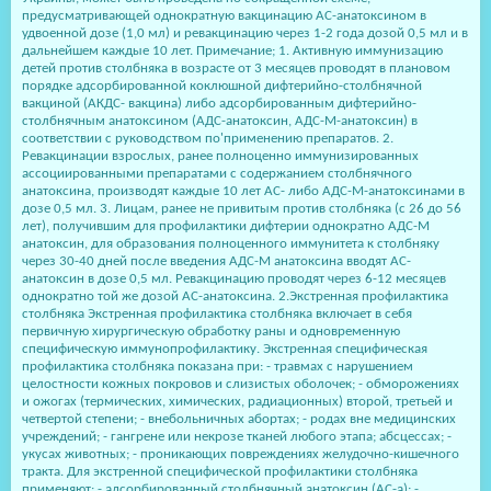
предусматривающей однократную вакцинацию АС-анатоксином в
удвоенной дозе (1,0 мл) и ревакцинацию через 1-2 года дозой 0,5 мл и в
дальнейшем каждые 10 лет. Примечание; 1. Активную иммунизацию
детей против столбняка в возрасте от 3 месяцев проводят в плановом
порядке адсорбированной коклюшной дифтерийно-столбнячной
вакциной (АКДС- вакцина) либо адсорбированным дифтерийно-
столбнячным анатоксином (АДС-анатоксин, АДС-М-анатоксин) в
соответствии с руководством по'применению препаратов. 2.
Ревакцинации взрослых, ранее полноценно иммунизированных
ассоциированными препаратами с содержанием столбнячного
анатоксина, производят каждые 10 лет АС- либо АДС-М-анатоксинами в
дозе 0,5 мл. 3. Лицам, ранее не привитым против столбняка (с 26 до 56
лет), получившим для профилактики дифтерии однократно АДС-М
анатоксин, для образования полноценного иммунитета к столбняку
через 30-40 дней после введения АДС-М анатоксина вводят АС-
анатоксин в дозе 0,5 мл. Ревакцинацию проводят через 6-12 месяцев
однократно той же дозой АС-анатоксина. 2.Экстренная профилактика
столбняка Экстренная профилактика столбняка включает в себя
первичную хирургическую обработку раны и одновременную
специфическую иммунопрофилактику. Экстренная специфическая
профилактика столбняка показана при: - травмах с нарушением
целостности кожных покровов и слизистых оболочек; - обморожениях
и ожогах (термических, химических, радиационных) второй, третьей и
четвертой степени; - внебольничных абортах; - родах вне медицинских
учреждений; - гангрене или некрозе тканей любого этапа; абсцессах; -
укусах животных; - проникающих повреждениях желудочно-кишечного
тракта. Для экстренной специфической профилактики столбняка
применяют: - адсорбированный столбнячный анатоксин (АС-а); -