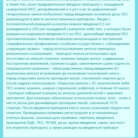
а также тем, кому предварительно вводили препараты с лошадиной
сывороткой (ПСС, антирабический и п рот и во эн цефалический
гетерогенные гамма-глобулины) перед введением основной дозы ПСС
рекомендуется ввести антигистаминные препараты. Лицам с
положительной реакцией на внутри кожное введение 0,1 мл
разведенной в 100 раз лошадиной сыворотки либо тем, у которых была
реакция на подкожное введение 0,1 мл ПСС, дальнейшее введение ПСС
противопоказано. Активную плановую иммунизацию и экстренную
специфическую профилактику столбняка осуществляют с соблюдением
следующих правил: - перед использованием ампулу препарата
внимательно осматривают; - препарат нельзя использовать при
отсутствии на ампуле этикетки, наличии трещин ампул, содержании
посторонних включений, наличии осадка, законченном сроке годности,
неправильном хранении; - непосредственно перед введением АС-
анатоксина ампулу встряхивают до получения гомогенной смеси; -
перед открытием ампулу протирают ватой, смоченной спиртом до и
после надреза напильником. Открытую ампулу с АС-анатоксином либо
ПСС можно хранить, накрыв стерильной салфеткой, в течение 30 минут;
- препарат набирают в шприц из ампулы длинной иглой с широким
просветом. Для инъекции обязательно используют новую, иглу; - кожу в
месте укола для дезинфекции протирают ватой, смоченной 70 %
спиртам. После введения препарата место укола смазывают йодом или
спиртом. Проведенные прививки регистрируют в установленных
учетных формах, указывая дату прививки, перечень введенных
препаратов (АДС, ПСС, ПСЧИ), дозы, время введения, серии, институт-
изготовитель препарата, а также реакции на введенный препарат.