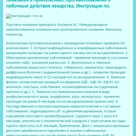
показания к применению, противопоказания и
побочные действия лекарства. Инструкция по.
Торговое название препарата: Базирон АС. Международное
непатентованное название или группировочное название: бензоила
пероксид.
Клинические противопоказания к проведению плановых прививок АС-
анатоксином: 1. Острые инфекционные и неинфекционые заболевания -
вакцинацию проводят не ранее одного месяца после выздоровления. 2.
Обострение хронических заболеваний - привитие проводят в состоянии
клинико-лабо- раторной ремиссии. 3. Длительные и тяжелые
заболевания (вирусные гепатиты, туберкулез, менингиты, миокардиты,
диффузные болезни соединительной ткани и др.) - привитие проводят
индивидуально через 6-12 месяцев после выздоровления. 4. Тяжелые
формы аллергических реакций на введение АДС, АДС-М, АД-М, АС-
анатокси- нов (шок, отек Квинке, полиморфическая экссудативная
эритема и др.). 5. Тяжелые поствакцинальные реакции в виде
анафилактического шока, энцефалита, агра- нулоцитоза - привитие
проводят не ранее 6 месяцев после выздоровления (ремиссии). 6.
Наследственные и прогрессирующие неврологические и суставные
заболевания, гидроцефалия суб- и декомпенсированная, острые
нарушения мозгового кровообращения, судороги чаще 1 раза в 6
месяцев, эпилепсия и эпилептический синдром с приступами не чаще
одного приступа за 6 месяцев. Примечание. Дети с непрогрессирующим
детским церебральным параличем и иными стабильными
неврологическими расстройствами могут быть привиты АДС-М