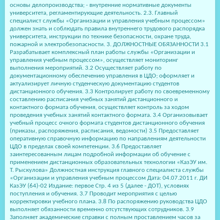
основы делопроизводства; - внутренние нормативные документы
университета, регламентирующие деятельность. 2.3. Главный
специалист службы «Организации и управления учебным процессом»
должен знать и соблюдать правила внутреннего трудового распорядка
университета, инструкции по технике безопасности, охране труда,
пожарной и электробезопасности. 3. ДОЛЖНОСТНЫЕ ОБЯЗАННОСТИ 3.1
Разрабатывает комплексный план работы службы «Организации и
управления учебным процессом», осуществляет мониторинг
выполнения мероприятий. 3.2 Осуществляет работу по
документационному обеспечению управления в ЦДО; оформляет и
актуализирует личную студенческую документацию студентов
дистанционного обучения. 3.3 Контролирует работу по своевременному
составлению расписания учебных занятий дистанционного и
контактного формата обучения, осуществляет контроль за ходом
проведения учебных занятий контактного формата. 3.4 Организовывает
учебный процесс очного формата студентов дистанционного обучения
(приказы, распоряжения, расписания, ведомости) 3.5 Предоставляет
оперативную справочную информацию по направлениям деятельности
ЦДО в пределах своей компетенции. 3.6 Предоставляет
заинтересованным лицам подробной информации об обучение с
применением дистанционных образовательных технологии «КазЭУ им.
Т. Рыскулова» Должностная инструкция главного специалиста службы
«Организации и управления учебным процессом Дата: 04.07.2011 г. ДИ
КазЭУ (64)-02 Издание: первое Стр. 4 из 5 (далее - ДОТ), условиях
поступления и обучения. 3.7 Проводит мероприятия с целью
корректировки учебного плана. 3.8 По распоряжению руководства ЦДО
выполняет обязанности временно отсутствующих сотрудников. 3.9
Заполняет академические справки с полным проставлением часов за