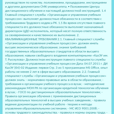
руководством по качеству, положениями, процедурами, инструкциями
и другими документами СМК университета; • Положением Центра
дистанционного обучения и настоящей должностной инструкцией. 1.4
Главный специалист службы «Организации и управления учебным
процессом» выполняет должностные обязанности в соответствии с
требованиями Трудового кодекса РК. 1.5 Во время отсутствия главного
специалиста его должностные обязанности выполняет назначаемый
директором ЦДО исполнитель, который несет полную ответственность
за своевременное и качественное их выполнение. 2.
КВАЛИФИКАЦИОННЫЕ ТРЕБОВАНИЯ 2.1. Главный специалист службы
«Организации и управления учебным процессом» должен иметь
высшее экономическое образование; знания требований
государственных образовательных стандартов в области высшего
образования; навыки свободного владения компьютерными «КазЭУ им.
Т. Рыскулова» Должностная инструкция главного специалиста службы
«Организации и управления учебным процессом Дата: 04.07.2011 г. ДИ
КазЭУ (64)-02 Издание: первое Стр. 3 из 5 программами MS Office, опыт
работы не менее 2 лет в сфере высшего образования. 2.2. Главный
специалист службы «Организации и управления учебным процессом»
должен знать: - нормативно-правовые акты в области образования; -
требования к организации учебного процесса в вузах; - методические
рекомендации МОН РК по организации кредитной технологии обучения
в вузах; - ГОСО по дистанционным образовательным технологиям; -
Правила организации обучения с применением дистанционных
образовательных технологий в высших учебных заведениях; - правила
ведения документации по учебной работе - теорию и методы
управления образовательными системами; - МС ИСО 9001:2008; -
основы трудового законодательства; - правила и нормы охраны труда; -