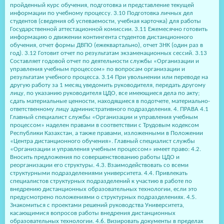
пройденный курс обучения, подготовка и представление текущей
информации по учебному процессу. 3.10 Подготовка личных дел
студентов (сведения об успеваемости, учебная карточка) для работы
Государственной аттестационной комиссии. 3.11 Ежемесячно готовить
информацию о движении контингента студентов дистанционного
обучения, отчет формы ДВПО (ежеквартально), отчет 3НК (один раз в
год). 3.12 Готовит отчет по результатам экзаменационных сессий. 3.13
Составляет годовой отчет по деятельности службы «Организации и
управления учебным процессом» по вопросам организации и
результатам учебного процесса. 3.14 При увольнении или переводе на
другую работу за 1 месяц уведомить руководителя, передать другому
лицу, по указанию руководителя ЦДО, все имеющиеся дела по акту;
сдать материальные ценности, находящиеся в подотчете, материально-
ответственному лицу административного подразделения. 4. ПРАВА 4.1
Главный специалист службы «Организации и управления учебным
процессом» наделен правами в соответствии с Трудовым кодексом
Республики Казахстан, а также правами, изложенными в Положении
«Центра дистанционного обучения». Главный специалист службы
«Организации и управления учебным процессом» имеет право: 4.2.
Вносить предложения по совершенствованию работы ЦДО и
реорганизации его структуры. 4.3. Взаимодействовать со всеми
структурными подразделениями университета. 4.4. Привлекать
специалистов структурных подразделений к участию в работе по
внедрению дистанционных образовательных технологии, если это
предусмотрено положениями о структурных подразделениях. 4.5.
Знакомиться с проектами решений руководства Университета,
касающимися вопросов работы внедрения дистанционных
образовательных технологии. 4.6. Визировать документы в пределах