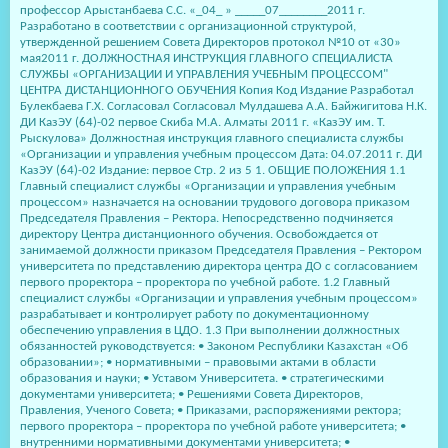
профессор Арыстанбаева С.С. «_04_ » _____07________2011 г.
Разработано в соответствии с организационной структурой,
утвержденной решением Совета Директоров протокол №10 от «30»
мая2011 г. ДОЛЖНОСТНАЯ ИНСТРУКЦИЯ ГЛАВНОГО СПЕЦИАЛИСТА
СЛУЖБЫ «ОРГАНИЗАЦИИ И УПРАВЛЕНИЯ УЧЕБНЫМ ПРОЦЕССОМ"
ЦЕНТРА ДИСТАНЦИОННОГО ОБУЧЕНИЯ Копия Код Издание Разработал
Булекбаева Г.Х. Согласовал Согласовал Мулдашева А.А. Байжигитова Н.К.
ДИ КазЭУ (64)-02 первое Скиба М.А. Алматы 2011 г. «КазЭУ им. Т.
Рыскулова» Должностная инструкция главного специалиста службы
«Организации и управления учебным процессом Дата: 04.07.2011 г. ДИ
КазЭУ (64)-02 Издание: первое Стр. 2 из 5 1. ОБЩИЕ ПОЛОЖЕНИЯ 1.1
Главный специалист службы «Организации и управления учебным
процессом» назначается на основании трудового договора приказом
Председателя Правления – Ректора. Непосредственно подчиняется
директору Центра дистанционного обучения. Освобождается от
занимаемой должности приказом Председателя Правления – Ректором
университета по представлению директора центра ДО с согласованием
первого проректора – проректора по учебной работе. 1.2 Главный
специалист службы «Организации и управления учебным процессом»
разрабатывает и контролирует работу по документационному
обеспечению управления в ЦДО. 1.3 При выполнении должностных
обязанностей руководствуется: • Законом Республики Казахстан «Об
образовании»; • нормативными – правовыми актами в области
образования и науки; • Уставом Университета. • стратегическими
документами университета; • Решениями Совета Директоров,
Правления, Ученого Совета; • Приказами, распоряжениями ректора;
первого проректора – проректора по учебной работе университета; •
внутренними нормативными документами университета; •