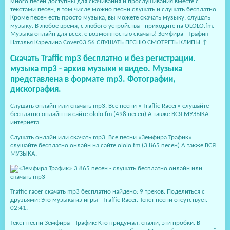
много песен доступны для скачивания и прослушивания вместе с
текстами песен, в том числе можно песни слушать и слушать бесплатно.
Кроме песен есть просто музыка, вы можете скачать музыку, слушать
музыку. В любое время, с любого устройства - приходите на OLOLO.fm.
Музыка онлайн для всех, с возможностью скачать! Земфира - Трафик
Наталья Карелина Cover03:56 СЛУШАТЬ ПЕСНЮ СМОТРЕТЬ КЛИПЫ ↑
Скачать Traffic mp3 бесплатно и без регистрации.
музыка mp3 - архив музыки и видео. Музыка
представлена в формате mp3. Фотографии,
дискография.
Слушать онлайн или скачать mp3. Все песни « Traffic Racer» слушайте
бесплатно онлайн на сайте ololo.fm (498 песен) А также ВСЯ МУЗЫКА
интернета.
Слушать онлайн или скачать mp3. Все песни «Земфира Трафик»
слушайте бесплатно онлайн на сайте ololo.fm (3 865 песен) А также ВСЯ
МУЗЫКА.
Traffic racer скачать mp3 бесплатно найдено: 9 треков. Поделиться с
друзьями: Это музыка из игры - Traffic Racer. Текст песни отсутствует.
02:41.
Текст песни Земфира - Трафик: Кто придумал, скажи, эти пробки. В