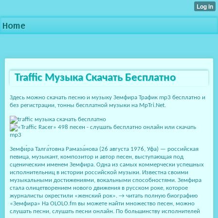
Home
Traffic Музыка Скачать Бесплатно
Здесь можно cкачать песню и музыку Земфира Трафик mp3 бесплатно и
без регистрации, тонны бесплатной музыки на MpTri.Net.
Земфи́ра Талга́товна Рамаза́нова (26 августа 1976, Уфа) — российская
певица, музыкант, композитор и автор песен, выступающая под
сценическим именем Земфира. Одна из самых коммерчески успешных
исполнительниц в истории российской музыки. Известна своими
музыкальными достижениями, вокальными способностями. Земфира
стала олицетворением нового движения в русском роке, которое
журналисты окрестили «женский рок». → читать полную биографию
«Земфира» На OLOLO.fm вы можете найти множество песен, можно
слушать песни, слушать песни онлайн. По большинству исполнителей