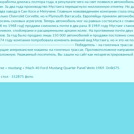
зработка длилась полтора года, в результате чего на свет появился автомоби
ан. За два года производство Мустанга перешагнуло миллионную отметку. Но да
а завода в Сан-Хосе и Метучене. Главным нововведением компании стала опци
ько Chevrolet Corvette, но и Plymouth Barracuda. Европейцы приняли автомоб
осемь силовых агрегатов. Теперь автомобиль мог на равных состязаться с главн
6 по 1968 год) продажи снизились почти в два раза. В 1969 году Мустанг стано
рником, спойлерами и расширенными арками колес. На протяжении почти двух
ммов. За год было продано лишь 150 000 автомобилей и продажи постоянно сни
 году компания попробовала изменить внешний вид Мустанга, но и это не помог
------------------------------------------------------------ Победитель – на гоночны
дущие американские машины на гоночных трассах. Противоположное направлени
оположную. Уважаемый посетитель, Вы зашли на сайт как незарегистрированный
е « mustang » Mach 40 Ford Mustang Quarter Panel Vents 1969. OnikS75.