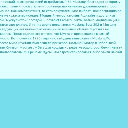
ль похожий на американский истребитель Р-51 Mustang, благодаря которому
 же с такими показателями производство не могло удовлетворить спрос.
ональная комплектация, то есть покупатель мог выбрать комплектацию по
иль не хуже американцев. Мощный мотор, стильный дизайн и доступная
ой "мускулистой" звездой - Chevrolet Camaro SS396. Только модификация и
вится еще длинее. И тут на арене появляются Mustang Boss 302 и Mustang
 следующих лет никаких изменений во внешнем облике Мустанга не
жались. Происходило это от того, что Мустанг превращался в самый
ло. Вот почему с 1993 года и по сей день выпускается Mustang IV,
х трассах всего мира Мустанг был в числе призеров. Большой мотор в небольшой
е. Символ Мустанга – бегущая лошадь на решетке радиатора, бежит не в ту
 пользователь. Мы рекомендуем Вам зарегистрироваться либо зайти на сайт