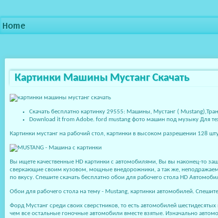
Home
Картинки Машины Мустанг Скачать
Скачать бесплатно картинку 29555: Машины, Мустанг ( Mustang),Тран
Download it from Adobe. ford mustang фото машин под музыку Для те
Картинки мустанг на рабочий стол, картинки в высоком разрешении 128 шту
Вы ищете качественные HD картинки с автомобилями, Вы вы наконец-то зашл
сверкающие своим кузовом, мощные внедорожники, а так же, неподражаемы
по вкусу. Спешите скачать бесплатно обои для рабочего стола HD Автомоби
Обои для рабочего стола на тему - Mustang, картинки автомобилей. Спешит
Форд Мустанг среди своих сверстников, то есть автомобилей шестидесятых 
чем все остальные гоночные автомобили вместе взятые. Изначально автомо