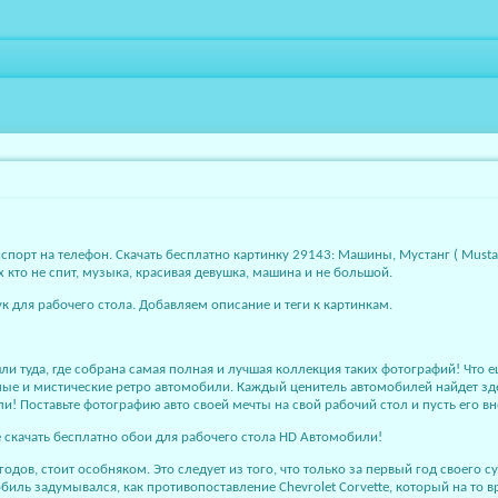
спорт на телефон. Скачать бесплатно картинку 29143: Машины, Мустанг ( Musta
х кто не спит, музыка, красивая девушка, машина и не большой.
к для рабочего стола. Добавляем описание и теги к картинкам.
и туда, где собрана самая полная и лучшая коллекция таких фотографий! Что е
е и мистические ретро автомобили. Каждый ценитель автомобилей найдет здесь
ли! Поставьте фотографию авто своей мечты на свой рабочий стол и пусть его
е скачать бесплатно обои для рабочего стола HD Автомобили!
годов, стоит особняком. Это следует из того, что только за первый год своего
биль задумывался, как противопоставление Chevrolet Corvette, который на то