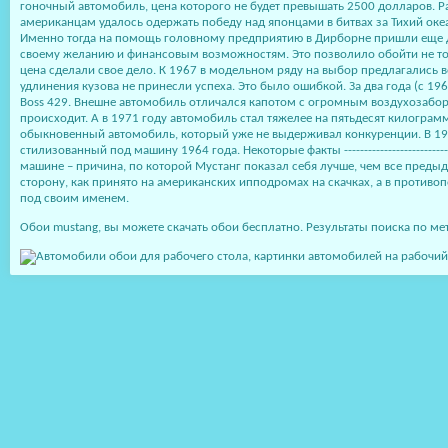
гоночный автомобиль, цена которого не будет превышать 2500 долларов. Ра
американцам удалось одержать победу над японцами в битвах за Тихий оке
Именно тогда на помощь головному предприятию в Дирборне пришли еще дв
своему желанию и финансовым возможностям. Это позволило обойти не тол
цена сделали свое дело. К 1967 в модельном ряду на выбор предлагались в
удлинения кузова не принесли успеха. Это было ошибкой. За два года (с 196
Boss 429. Внешне автомобиль отличался капотом с огромным воздухозабо
происходит. А в 1971 году автомобиль стал тяжелее на пятьдесят килогра
обыкновенный автомобиль, который уже не выдерживал конкуренции. В 1974
стилизованный под машину 1964 года. Некоторые факты ----------------------------
машине – причина, по которой Мустанг показал себя лучше, чем все преды
сторону, как принято на американских ипподромах на скачках, а в против
под своим именем.
Обои mustang, вы можете скачать обои бесплатно. Результаты поиска по метк